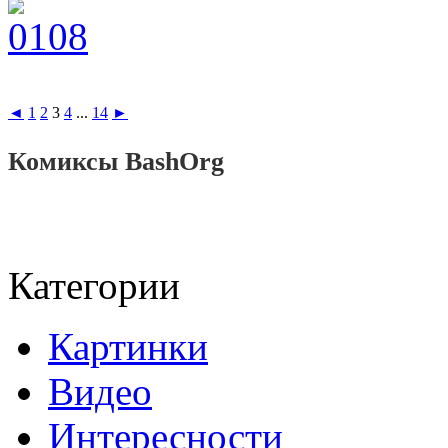
◄
1
2
3
4
...
14
►
Комиксы BashOrg
Категории
Картинки
Видео
Интересности