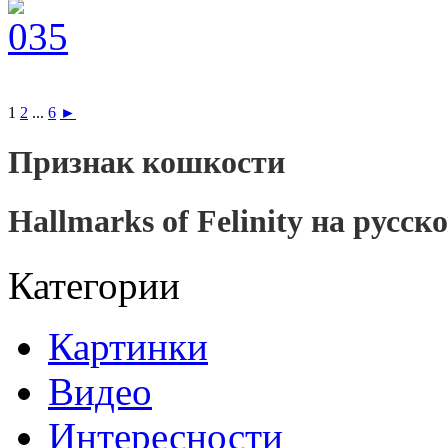
1
2
...
6
►
Признак кошкости
Hallmarks of Felinity на русск
Категории
Картинки
Видео
Интересности