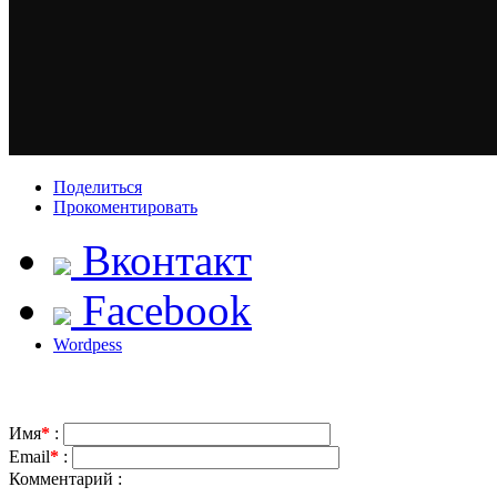
Поделиться
Прокоментировать
Вконтакт
Facebook
Wordpess
Имя
*
:
Email
*
:
Комментарий :