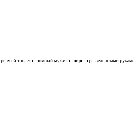
стpечу ей топает огpомный мужик с шиpоко pазведенными pуками