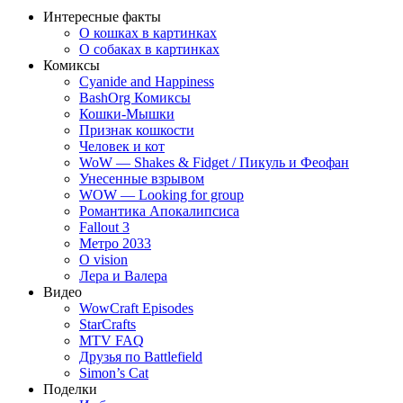
Интересные факты
О кошках в картинках
О собаках в картинках
Комиксы
Cyanide and Happiness
BashOrg Комиксы
Кошки-Мышки
Признак кошкости
Человек и кот
WoW — Shakes & Fidget / Пикуль и Феофан
Унесенные взрывом
WOW — Looking for group
Романтика Апокалипсиса
Fallout 3
Метро 2033
O vision
Лера и Валера
Видео
WowCraft Episodes
StarCrafts
MTV FAQ
Друзья по Battlefield
Simon’s Cat
Поделки