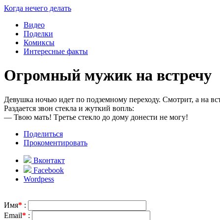
Когда нечего делать
Видео
Поделки
Комиксы
Интересные факты
Огромный мужик на встречу
Девушка ночью идет по подземному пеpеходу. Смотрит, а на в
Раздается звон стекла и жуткий вопль:
— Твою мать! Тpетье стекло до дому донести не могу!
Поделиться
Прокоментировать
Вконтакт
Facebook
Wordpess
Имя
*
:
Email
*
: