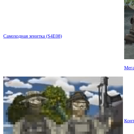
Самоходная зенитка (S4E08)
Мега
Конт