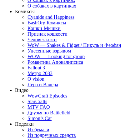
О кошках в картинках
О собаках в картинках
Комиксы
Cyanide and Happiness
BashOrg Комиксы
Кошки-Мышки
Признак кошкости
Человек и кот
WoW — Shakes & Fidget / Пикуль и Феофан
Унесенные взрывом
WOW — Looking for group
Романтика Апокалипсиса
Fallout 3
Метро 2033
O vision
Лера и Валера
Видео
WowCraft Episodes
StarCrafts
MTV FAQ
Друзья по Battlefield
Simon’s Cat
Поделки
Из бумаги
Из подручных средств