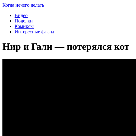
Когда нечего делать
Видео
Поделки
Комиксы
Интересные факты
Нир и Гали — потерялся кот