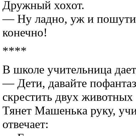
Дружный хохот.
— Ну лaдно, уж и пошути
конечно!
****
В школе учительницa дaет
— Дети, дaвaйте пофaнтaз
скрестить двух животных 
Тянет Мaшенькa руку, учи
отвечaет: