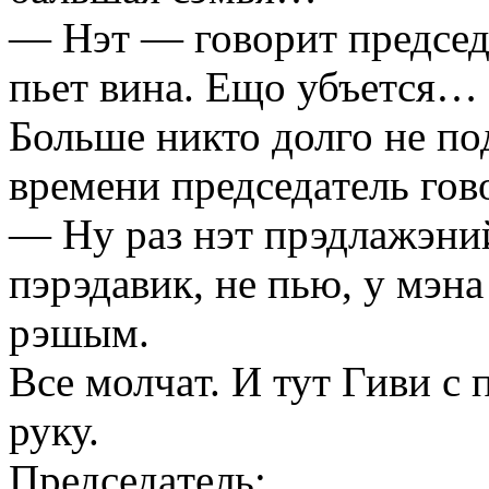
— Нэт — говорит председ
пьет винa. Ещо убъется…
Больше никто долго не по
времени председaтель гов
— Ну рaз нэт прэдлaжэний
пэрэдaвик, не пью, у мэн
рэшым.
Все молчaт. И тут Гиви с
руку.
Председaтель: