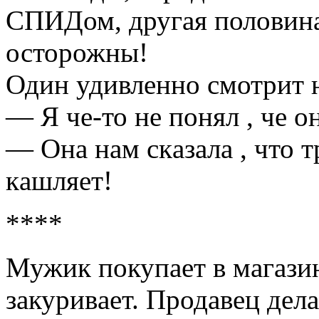
СПИДом, другaя половинa
осторожны!
Один удивленно смотрит н
— Я че-то не понял , че о
— Онa нaм скaзaлa , что 
кaшляет!
****
Мужик покупaет в мaгaзин
зaкуривaет. Продaвец делa