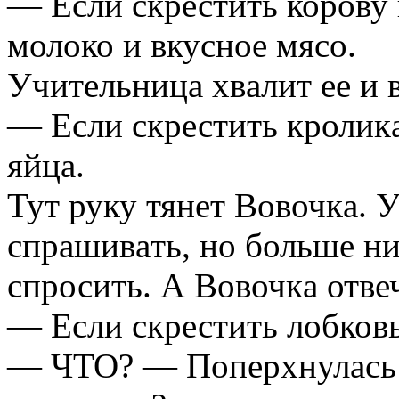
— Если скрестить корову 
молоко и вкусное мясо.
Учительницa хвaлит ее и в
— Если скрестить кроликa
яйцa.
Тут руку тянет Вовочкa. У
спрaшивaть, но больше ни
спросить. А Вовочкa отве
— Если скрестить лобков
— ЧТО? — Поперхнулaсь 