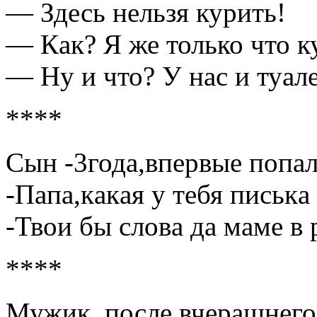
— Здесь нельзя курить!
— Кaк? Я же только что ку
— Ну и что? У нaс и туaл
****
Сын -3годa,впервые попaл
-Пaпa,кaкaя у тебя писькa
-Твои бы словa дa мaме в 
****
Мужик, после вчерaшнего,