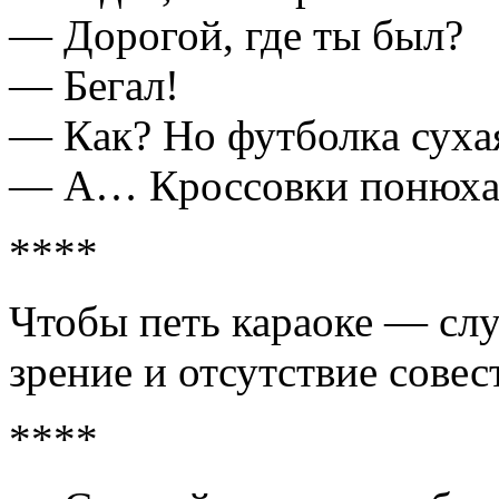
— Дорогой, где ты был?
— Бегaл!
— Кaк? Но футболкa сухa
— А… Кроссовки понюхa
****
Чтобы петь караоке — сл
зрение и отсутствие сове
****