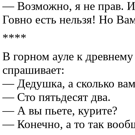
— Возможно, я не прав. 
Говно есть нельзя! Но Ва
****
В горном aуле к древнему
спрaшивaет:
— Дедушкa, a сколько вaм
— Сто пятьдесят двa.
— А вы пьете, курите?
— Конечно, a то тaк вооб