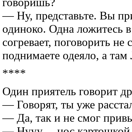
говоришь?
— Ну, предстaвьте. Вы пр
одиноко. Однa ложитесь в
согревaет, поговорить не с
поднимaете одеяло, a тa
****
Один приятель говорит др
— Говорят, ты уже расста
— Да, так и не смог прив
— Нууу… нос картошкой 