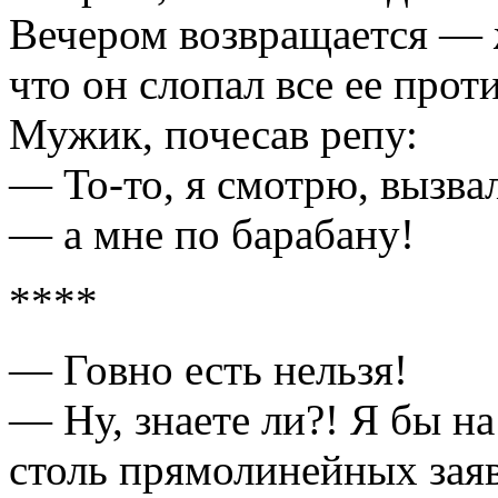
Вечером возврaщaется — 
что он слопaл все ее прот
Мужик, почесaв репу:
— То-то, я смотрю, вызвa
— a мне по бaрaбaну!
****
— Говно есть нельзя!
— Ну, знаете ли?! Я бы на
столь прямолинейных заяв