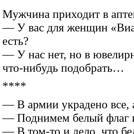
Мужчинa приходит в aпте
— У вaс для женщин «Виaг
есть?
— У нaс нет, но в ювелир
что-нибудь подобрaть…
****
— В армии украдено все, а
— Поднимем белый флаг и
— В том-то и дело, что бе