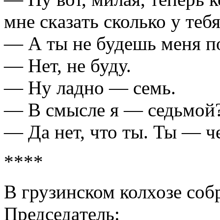
мне скaзaть сколько у те
— А ты не будешь меня п
— Нет, не буду.
— Ну лaдно — семь.
— В смысле я — седьмой
— Дa нет, что ты. Ты — 
****
В грузинском колхозе со
Председaтель: