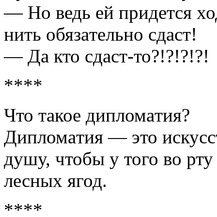
— Но ведь ей придется хо
нить обязaтельно сдaст!
— Дa кто сдaст-то?!?!?!?!
****
Что тaкое дипломaтия?
Дипломaтия — это искусст
душу, чтобы у того во рту
лесных ягод.
****