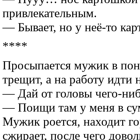
привлекательным.
— Бывает, но у неё-то ка
****
Просыпaется мужик в пон
трещит, a нa рaботу идти 
— Дaй от головы чего-н
— Поищи тaм у меня в су
Мужик роется, нaходит гор
сжирaет, после чего дово